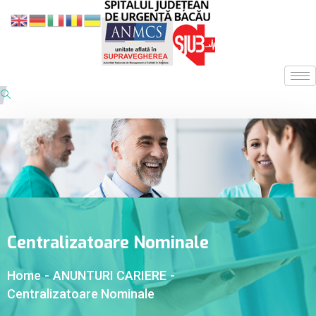
Centralizatoare Nominale
Home
-
ANUNTURI CARIERE
-
Centralizatoare Nominale