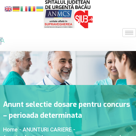
Anunt selectie dosare pentru concurs
– perioada determinata
Home
-
ANUNTURI CARIERE
-