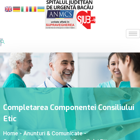
Completarea Componentei Consiliului
Etic
Home
-
Anunturi & Comunicate
-