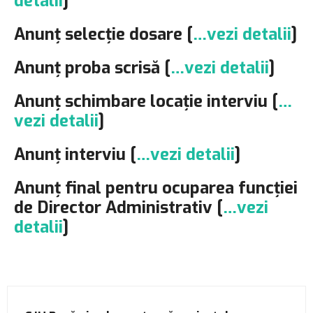
detalii
]
Anunț selecție dosare [
…vezi detalii
]
Anunț proba scrisă [
…vezi detalii
]
Anunț schimbare locație interviu [
…
vezi detalii
]
Anunț interviu [
…vezi detalii
]
Anunț final pentru ocuparea funcției
de Director Administrativ [
…vezi
detalii
]