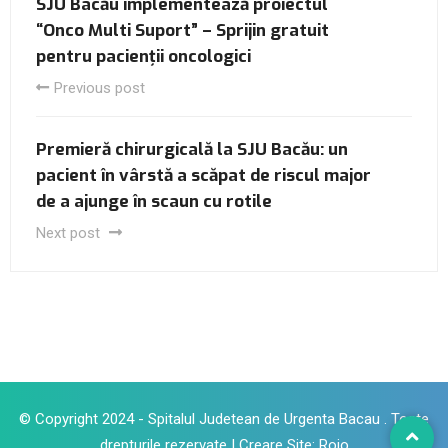
SJU Bacău implementează proiectul
“Onco Multi Suport” – Sprijin gratuit
pentru pacienții oncologici
Previous post
Premieră chirurgicală la SJU Bacău: un
pacient în vârstă a scăpat de riscul major
de a ajunge în scaun cu rotile
Next post
© Copyright 2024 - Spitalul Judetean de Urgenta Bacau . Toate
drepturile rezervate |
Creare Site
:
Roio