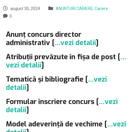
august 30, 2024
ANUNTURI CARIERE
,
Cariere
0
Anunț concurs director
administrativ [
…vezi detalii
]
Atribuții prevăzute în fișa de post [
…
vezi detalii
]
Tematică și bibliografie [
…vezi
detalii
]
Formular înscriere concurs [
…vezi
detalii
]
Model adeverință de vechime [
…vezi