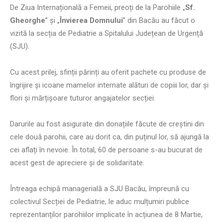
De Ziua Internațională a Femeii, preoți de la Parohiile „
Sf.
Gheorghe
” și „
Învierea Domnului
” din Bacău au făcut o
vizită la secția de Pediatrie a Spitalului Județean de Urgență
(SJU).
Cu acest prilej, sfinții părinți au oferit pachete cu produse de
îngrijire și icoane mamelor internate alături de copiii lor, dar și
flori și mărțișoare tuturor angajatelor secției.
Darurile au fost asigurate din donațiile făcute de creștini din
cele două parohii, care au dorit ca, din puținul lor, să ajungă la
cei aflați în nevoie. În total, 60 de persoane s-au bucurat de
acest gest de apreciere și de solidaritate.
Întreaga echipă managerială a SJU Bacău, împreună cu
colectivul Secției de Pediatrie, le aduc mulțumiri publice
reprezentanților parohiilor implicate în acțiunea de 8 Martie,