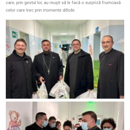
care, prin gestul lor, au reușit să le facă o surpriză frumoasă
celor care trec prin momente dificile.