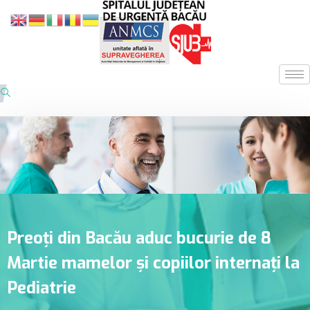
Preoți din Bacău aduc bucurie de 8
Martie mamelor și copiilor internați la
Pediatrie