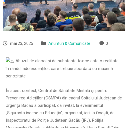
mai 23, 2025
Anunturi & Comunicate
0
Abuzul de alcool și de substanțe toxice este o realitate
în rândul adolescenților, care trebuie abordată cu maximă
seriozitate.
În acest context, Centrul de Sănătate Mintală și pentru
Prevenirea Adicțiilor (CSMPA) din cadrul Spitalului Județean de
Urgență Bacău a participat, ca invitat, la evenimentul
„Siguranța începe cu Educația”, organizat, ieri, la Onești, de
Inspectoratul de Poliție Județean Bacău (IPJ), Poliția
Municipiului Onești și Biblioteca Municipală „Radu Rosetti” din