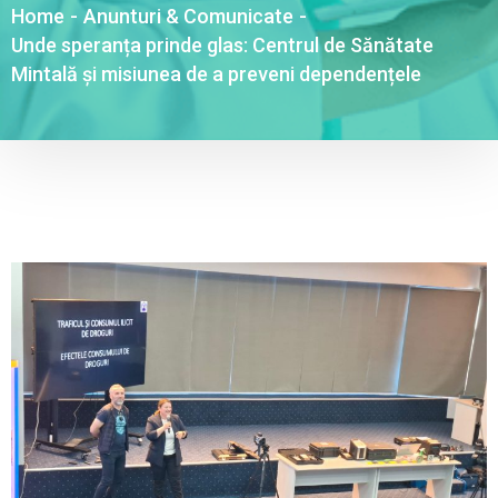
Home
-
Anunturi & Comunicate
-
Unde speranța prinde glas: Centrul de Sănătate
Mintală și misiunea de a preveni dependențele