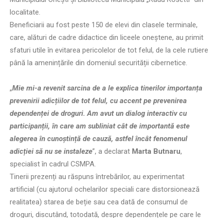
localitate.
Beneficiarii au fost peste 150 de elevi din clasele terminale,
care, alături de cadre didactice din liceele oneștene, au primit
sfaturi utile în evitarea pericolelor de tot felul, de la cele rutiere
până la amenințările din domeniul securității cibernetice.
„
Mie mi-a revenit sarcina de a le explica tinerilor importanța
prevenirii adicțiilor de tot felul, cu accent pe prevenirea
dependenței de droguri. Am avut un dialog interactiv cu
participanții, în care am subliniat cât de importantă este
alegerea în cunoștință de cauză, astfel încât fenomenul
adicției să nu se instaleze
”, a declarat
Marta Butnaru
,
specialist în cadrul CSMPA.
Tinerii prezenți au răspuns întrebărilor, au experimentat
artificial (cu ajutorul ochelarilor speciali care distorsionează
realitatea) starea de beție sau cea dată de consumul de
droguri, discutând, totodată, despre dependențele pe care le