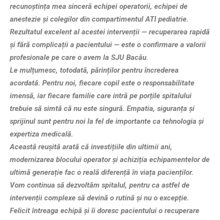
recunoștința mea sinceră echipei operatorii, echipei de
anestezie și colegilor din compartimentul ATI pediatrie.
Rezultatul excelent al acestei intervenții — recuperarea rapidă
și fără complicații a pacientului — este o confirmare a valorii
profesionale pe care o avem la SJU Bacău.
Le mulțumesc, totodată, părinților pentru încrederea
acordată. Pentru noi, fiecare copil este o responsabilitate
imensă, iar fiecare familie care intră pe porțile spitalului
trebuie să simtă că nu este singură. Empatia, siguranța și
sprijinul sunt pentru noi la fel de importante ca tehnologia și
expertiza medicală.
Această reușită arată că investițiile din ultimii ani,
modernizarea blocului operator și achiziția echipamentelor de
ultimă generație fac o reală diferență în viața pacienților.
Vom continua să dezvoltăm spitalul, pentru ca astfel de
intervenții complexe să devină o rutină și nu o excepție.
Felicit întreaga echipă și îi doresc pacientului o recuperare