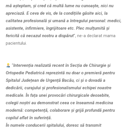
mă așteptam, și cred că multă lume nu cunoaște, nici nu
apreciază. E ceva de vis, de la condițiile găsite aici, la
calitatea profesională și umană a întregului personal: medici,
asistente, infirmiere, îngrijitoare etc. Plec mulțumită și
fericită că necazul nostru a dispărut
”, ne-a declarat mama
pacientului.
“
Intervenția realizată recent în Secția de Chirurgie și
Ortopedie Pediatrică reprezintă nu doar o premieră pentru
Spitalul Județean de Urgență Bacău, ci și o dovadă a
dedicării, curajului și profesionalismului echipei noastre
medicale. În fața unei provocări chirurgicale deosebite,
colegii noștri au demonstrat ceea ce înseamnă medicina
modernă: competență, colaborare și grijă profundă pentru
copilul aflat în suferință.
În numele conducerii spitalului, doresc să transmit