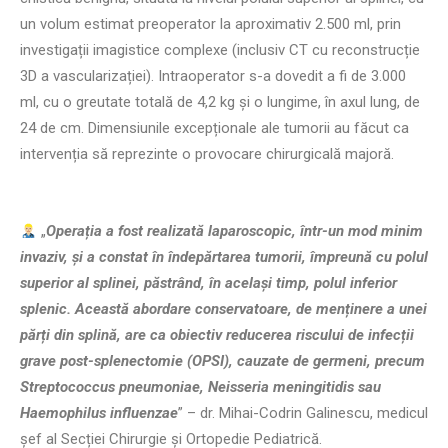
un volum estimat preoperator la aproximativ 2.500 ml, prin
investigații imagistice complexe (inclusiv CT cu reconstrucție
3D a vascularizației). Intraoperator s-a dovedit a fi de 3.000
ml, cu o greutate totală de 4,2 kg și o lungime, în axul lung, de
24 de cm. Dimensiunile excepționale ale tumorii au făcut ca
intervenția să reprezinte o provocare chirurgicală majoră.
„
Operația a fost realizată laparoscopic, într-un mod minim
invaziv, și a constat în îndepărtarea tumorii, împreună cu polul
superior al splinei, păstrând, în același timp, polul inferior
splenic. Această abordare conservatoare, de menținere a unei
părți din splină, are ca obiectiv reducerea riscului de infecții
grave post-splenectomie (OPSI), cauzate de germeni, precum
Streptococcus pneumoniae, Neisseria meningitidis sau
Haemophilus influenzae
” – dr. Mihai-Codrin Galinescu, medicul
șef al Secției Chirurgie și Ortopedie Pediatrică.