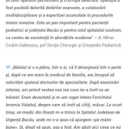
un bloc operator performant și o echipă dedicată. Operația a
fost posibilă datorită dotărilor avansate, a colaborării
multidisciplinare și a expertizei acumulate în procedurile
minim invazive. Este un pas important pentru pacienții
pediatrici ai județului Bacău și pentru rolul spitalului nostrum,
ca centru de excelență în abordările moderne
” – dr. Mihai-
Codrin Galinescu, șef Secție Chirurgie și Ortopedie Pediatrică.
„
Băiatul ni s-a plâns, într-o zi, că îl deranjează într-o parte
și, după ce am mers la medicul de familie, am început să
solicităm ajutorul doctorilor de specialitate. După examinări
intense, am primit vestea cea rea care ne-a lovit ca un
trăsnet. Eram devastată și m-am rugat intens Fericitului
Ieremia Valahul, despre care vă invit să citiți, măcar. La scurt
timp, un medic din Onești m-a trimis la Spitalul Județean de
Urgență Bacău, unde mi s-a spus că ajungem «pe mâini
bune». Și, drept vă spun, așa a fost. Am găsit aici ceea ce nu