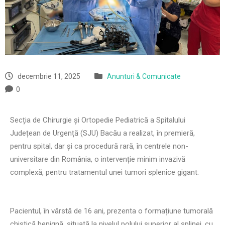
decembrie 11, 2025
Anunturi & Comunicate
0
Secția de Chirurgie și Ortopedie Pediatrică a Spitalului
Județean de Urgență (SJU) Bacău a realizat, în premieră,
pentru spital, dar și ca procedură rară, în centrele non-
universitare din România, o intervenție minim invazivă
complexă, pentru tratamentul unei tumori splenice gigant.
Pacientul, în vârstă de 16 ani, prezenta o formațiune tumorală
chistică benignă, situată la nivelul polului superior al splinei, cu