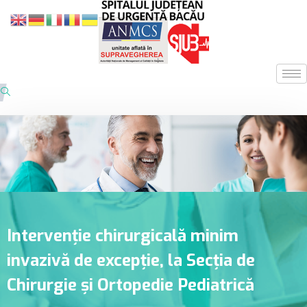
Intervenție chirurgicală minim
invazivă de excepție, la Secția de
Chirurgie și Ortopedie Pediatrică