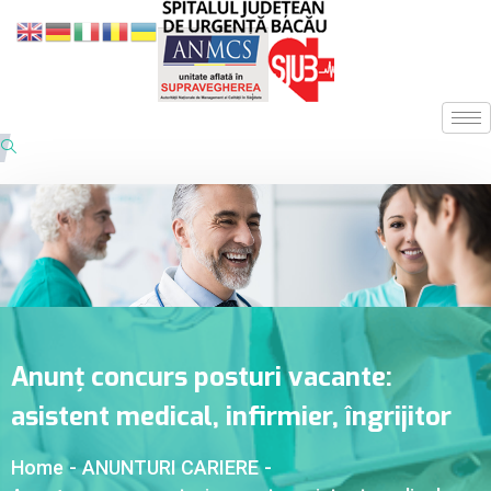
Anunț concurs posturi vacante:
asistent medical, infirmier, îngrijitor
Home
-
ANUNTURI CARIERE
-