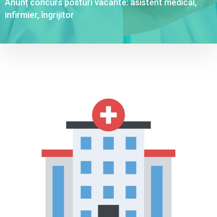
Anunț concurs posturi vacante: asistent medical,
infirmier, îngrijitor