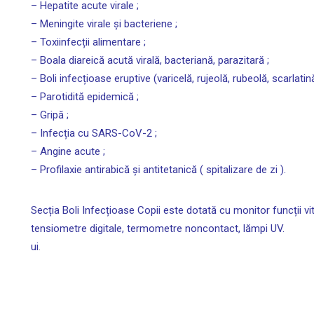
– Hepatite acute virale ;
– Meningite virale și bacteriene ;
– Toxiinfecții alimentare ;
– Boala diareică acută virală, bacteriană, parazitară ;
– Boli infecțioase eruptive (varicelă, rujeolă, rubeolă, scarlatină
– Parotidită epidemică ;
– Gripă ;
– Infecția cu SARS-CoV-2 ;
– Angine acute ;
– Profilaxie antirabică și antitetanică ( spitalizare de zi ).
Secția Boli Infecțioase Copii este dotată cu monitor funcții vit
tensiometre digitale, termometre noncontact, lămpi UV.
ui
.