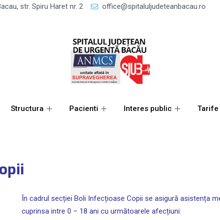
acau, str. Spiru Haret nr. 2
office@spitaluljudeteanbacau.ro
Structura
Pacienti
Interes public
Tarife
opii
În cadrul secției Boli Infecțioase Copii se asigură asistența m
cuprinsa intre 0 – 18 ani cu următoarele afecțiuni: