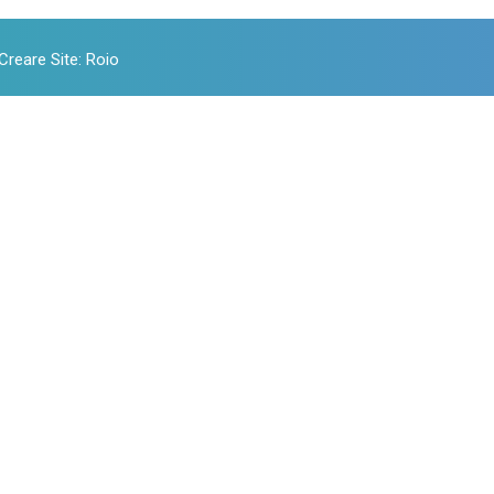
Creare Site
:
Roio