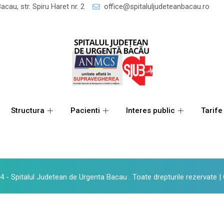
acau, str. Spiru Haret nr. 2
office@spitaluljudeteanbacau.ro
Structura
Pacienti
Interes public
Tarife
 - Spitalul Judetean de Urgenta Bacau . Toate drepturile rezervate |