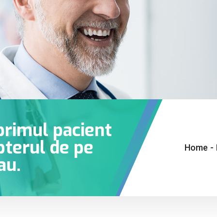
 primul pacient
pterul de pe
Home
-
au.