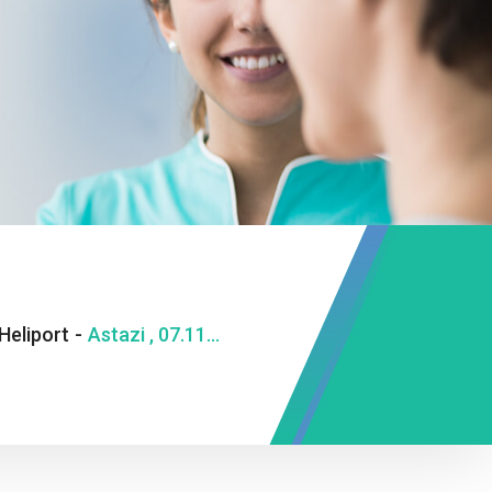
Heliport
-
Astazi , 07.11.2022 , primul pacient transportat cu elicopterul de pe heliportul S.J.U. Bacau.