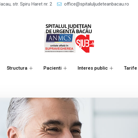
acau, str. Spiru Haret nr. 2
office@spitaluljudeteanbacau.ro
Structura
Pacienti
Interes public
Tarife