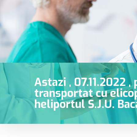
Astazi , 07.11.2022 ,
transportat cu elico
heliportul S.J.U. Bac