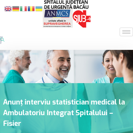
Anunț interviu statistician medical la
Ambulatoriu Integrat Spitalului –
Fisier