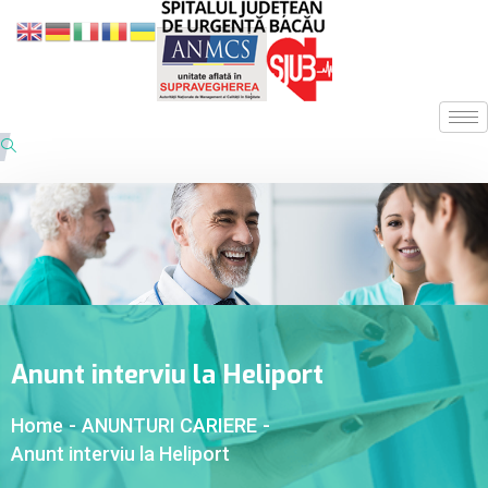
Anunt interviu la Heliport
Home
-
ANUNTURI CARIERE
-
Anunt interviu la Heliport