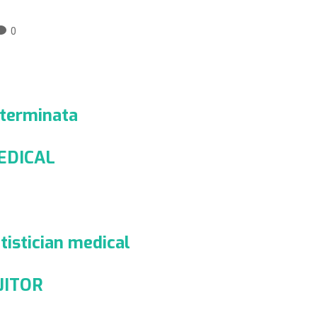
0
eterminata
MEDICAL
tistician medical
IJITOR