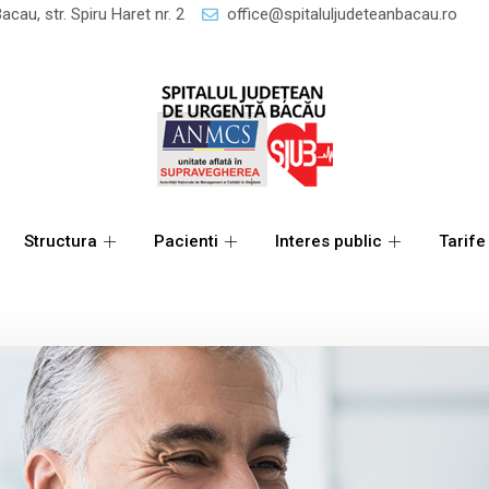
acau, str. Spiru Haret nr. 2
office@spitaluljudeteanbacau.ro
Structura
Pacienti
Interes public
Tarife