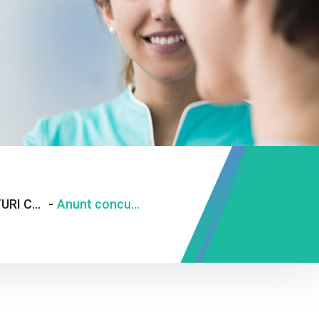
ANUNTURI CARIERE
-
Anunt concurs statistician medical si ingrijitor