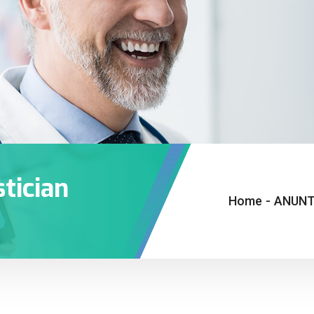
tician
Home
-