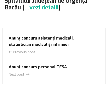
Spitalului Județean de Urgență
Bacău [
…vezi detalii
]
Anunț concurs asistenți medicali,
statistician medical și infirmier
Previous post
Anunț concurs personal TESA
Next post