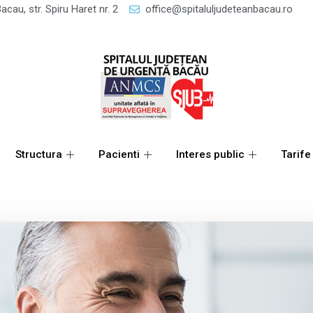
acau, str. Spiru Haret nr. 2
office@spitaluljudeteanbacau.ro
Structura
Pacienti
Interes public
Tarife