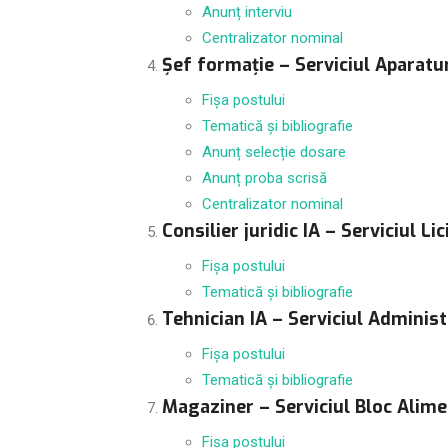
Anunț interviu
Centralizator nominal
Șef formație – Serviciul Aparatura
Fișa postului
Tematică și bibliografie
Anunț selecție dosare
Anunț proba scrisă
Centralizator nominal
Consilier juridic IA – Serviciul Lic
Fișa postului
Tematică și bibliografie
Tehnician IA – Serviciul Adminis
Fișa postului
Tematică și bibliografie
Magaziner – Serviciul Bloc Alime
Fișa postului