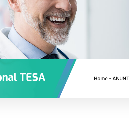
onal TESA
Home
-