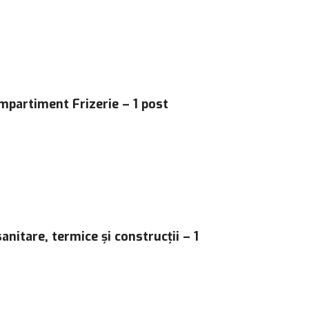
ompartiment Frizerie – 1 post
anitare, termice și construcții – 1