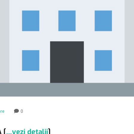
ere
0
 [
…vezi detalii
]